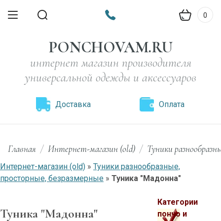
0
PONCHOVAM.RU
интернет магазин производителя
универсальной одежды и аксессуаров
Доставка
Оплата
Главная
/
Интернет-магазин (old)
/
Туники разнообразны
Интернет-магазин (old)
»
Туники разнообразные,
просторные, безразмерные
»
Туника "Мадонна"
Категории
Туника "Мадонна"
пончо и