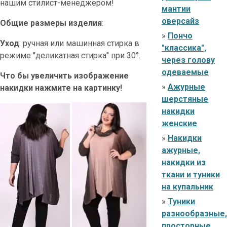
нашим стилист-менеджером!
мантии
оверсайз
Общие размеры изделия
:
»
Пончо
Уход
: ручная или машинная стирка в
"классика",
режиме "деликатная стирка" при 30°.
через голову
одеваемые
Что бы увеличить изображение
»
Ажурные
накидки нажмите на картинку!
шерстяные
накидки
женские
»
Накидки
ажурные,
накидки из
ткани и туники
на купальник
»
Туники
разнообразные,
просторные,