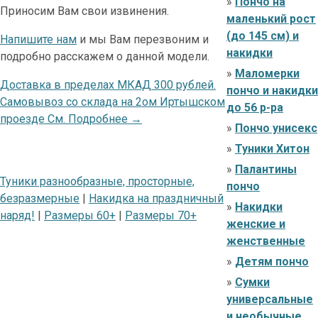
»
Пончо на
Приносим Вам свои извинения.
маленький рост
(до 145 см) и
Напишите нам
и мы Вам перезвоним и
накидки
подробно расскажем о данной модели.
»
Маломерки
Доставка в пределах МКАД 300 рублей.
пончо и накидки
Самовывоз со склада на 2ом Иртышском
до 56 р-ра
проезде См. Подробнее →
»
Пончо унисекс
»
Туники Хитон
»
Палантины
Туники разнообразные, просторные,
пончо
безразмерные
|
Накидка на праздничный
»
Накидки
наряд!
|
Размеры 60+
|
Размеры 70+
женские и
женственные
»
Детям пончо
»
Сумки
универсальные
и необычные