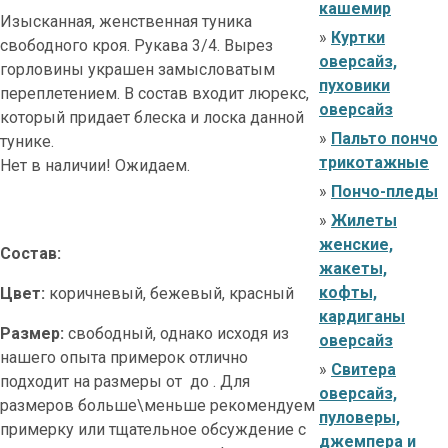
кашемир
Изысканная, женственная туника
»
Куртки
свободного кроя. Рукава 3/4. Вырез
оверсайз,
горловины украшен замысловатым
пуховики
переплетением. В состав входит люрекс,
оверсайз
который придает блеска и лоска данной
»
Пальто пончо
тунике.
трикотажные
Нет в наличии! Ожидаем.
»
Пончо-пледы
»
Жилеты
женские,
Состав:
жакеты,
кофты,
Цвет:
коричневый, бежевый, красный
кардиганы
Размер:
свободный, однако исходя из
оверсайз
нашего опыта примерок отлично
»
Свитера
подходит на размеры от до . Для
оверсайз,
размеров больше\меньше рекомендуем
пуловеры,
примерку или тщательное обсуждение с
джемпера и