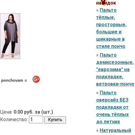
накидок
»
Пальто
тёплые,
просторные,
большие и
шикарные в
стиле пончо
»
Пальто
демисезонные,
"еврозима" на
подкладке,
ponchovam
в
ветровки-пончо
»
Пальто
оверсайз БЕЗ
подкладки от
Цена:
0.00 руб. за (шт.)
очень тёплых
Количество:
до летних
»
Натуральный