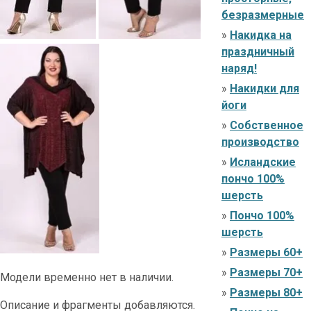
безразмерные
»
Накидка на
праздничный
наряд!
»
Накидки для
йоги
»
Собственное
производство
»
Исландские
пончо 100%
шерсть
»
Пончо 100%
шерсть
»
Размеры 60+
»
Размеры 70+
Модели временно нет в наличии.
»
Размеры 80+
Описание и фрагменты добавляются.