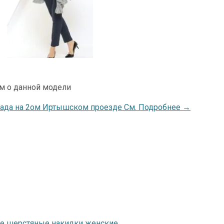
м о данной модели
лада на 2ом Иртышском проезде См. Подробнее →
е шерстяные накидки женские