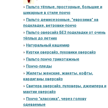
»
Пальто тёплые, просторные, большие и
шикарные в стиле пончо
»
Пальто демисезонные, "еврозима" на
подкладке, ветровки-пончо
»
Пальто оверсайз БЕЗ подкладки от очень
тёплых до летних
»
Натуральный кашемир
»
Куртки оверсайз, пуховики оверсайз
»
Пальто пончо трикотажные
»
Пончо-пледы
»
Жилеты женские, жакеты, кофты,
кардиганы оверсайз
»
Свитера оверсайз, пуловеры, джемпера и
мантии оверсайз
»
Пончо "классика", через голову
одеваемые