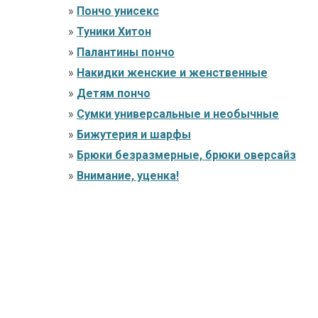
»
Пончо унисекс
»
Туники Хитон
»
Палантины пончо
»
Накидки женские и женственные
»
Детям пончо
»
Сумки универсальные и необычные
»
Бижутерия и шарфы
»
Брюки безразмерные, брюки оверсайз
»
Внимание, уценка!