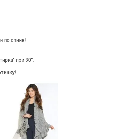
и по спине!
.
ирка" при 30°.
тинку!