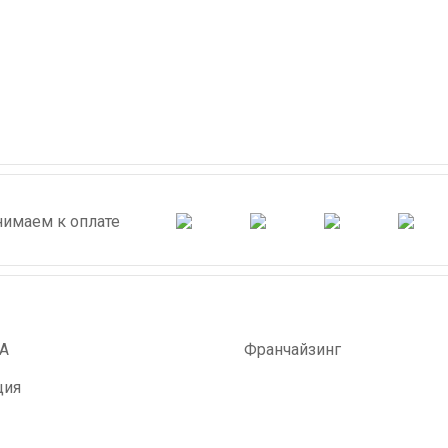
имаем к оплате
А
Франчайзинг
ция