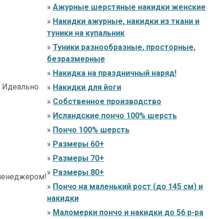
»
Ажурные шерстяные накидки женские
»
Накидки ажурные, накидки из ткани и
туники на купальник
»
Туники разнообразные, просторные,
безразмерные
»
Накидка на праздничный наряд!
. Идеально
»
Накидки для йоги
»
Собственное производство
»
Исландские пончо 100% шерсть
»
Пончо 100% шерсть
»
Размеры 60+
»
Размеры 70+
»
Размеры 80+
-менеджером!
»
Пончо на маленький рост (до 145 см) и
накидки
»
Маломерки пончо и накидки до 56 р-ра