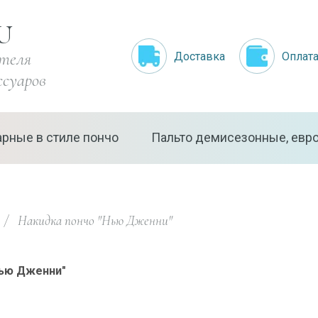
U
ителя
Доставка
Оплат
ссуаров
арные в стиле пончо
Пальто демисезонные, евро
 
/
  Накидка пончо "Нью Дженни"
Нью Дженни"