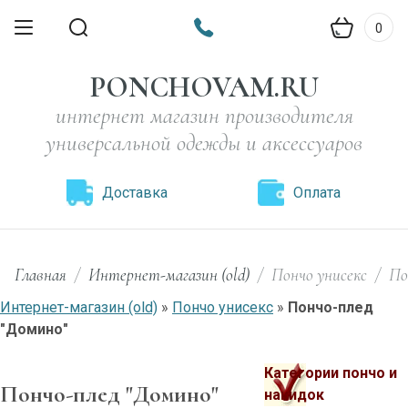
0
PONCHOVAM.RU
интернет магазин производителя
универсальной одежды и аксессуаров
Доставка
Оплата
Главная
/
Интернет-магазин (old)
/
Пончо унисекс
/
По
Интернет-магазин (old)
»
Пончо унисекс
»
Пончо-плед
"Домино"
Категории пончо и
Пончо-плед "Домино"
накидок