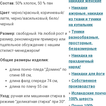
накидки женские
Состав:
50% хлопок, 50 % пан
»
Накидки
Цвет
: черно/красный, коричневый/
ажурные, накидки
латте, черно/васильковый, бело/
из ткани и туники
черный
на купальник
»
Туники
Размер:
свободный. На любой рост и
разнообразные,
размер, рекомендуем примерку или
просторные,
тщательное обсуждение с нашим
безразмерные
стилист-менеджером!
»
Накидка на
Общие размеры изделия:
праздничный
наряд!
длина пончо-пледа "Домино" по
»
Накидки для йоги
спине 68 см,
»
Собственное
длина фалд спереди 74 см,
производство
длина по плечу 55 см.
»
Исландские пончо
Уход:
ручная или машинная стирка в
100% шерсть
режиме "деликатная стирка" при 30°.
»
Пончо 100%