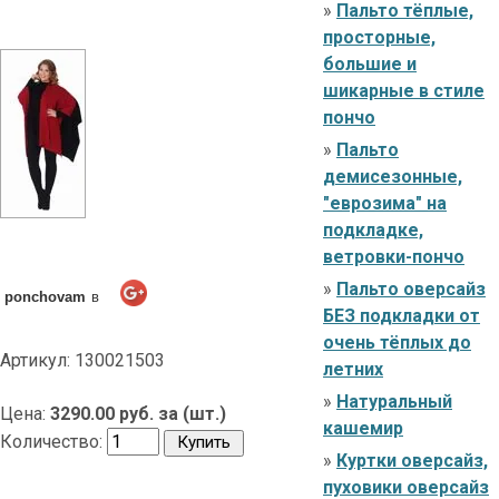
»
Пальто тёплые,
просторные,
большие и
шикарные в стиле
пончо
»
Пальто
демисезонные,
"еврозима" на
подкладке,
ветровки-пончо
»
Пальто оверсайз
ponchovam
в
БЕЗ подкладки от
очень тёплых до
Артикул: 130021503
летних
»
Натуральный
Цена:
3290.00 руб. за (шт.)
кашемир
Количество:
»
Куртки оверсайз,
пуховики оверсайз