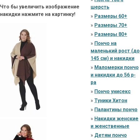
Что бы увеличить изображение
шерсть
накидки нажмите на картинку!
»
Размеры 60+
»
Размеры 70+
»
Размеры 80+
»
Пончо на
маленький рост (до
145 см) и накидки
»
Маломерки пончо
и накидки до 56 р-
ра
»
Пончо унисекс
»
Туники Хитон
»
Палантины пончо
»
Накидки женские
и женственные
»
Детям пончо