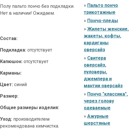
»
Пальто пончо
Полу пальто пончо без подкладки.
трикотажные
Нет в наличии! Ожидаем.
»
Пончо-пледы
»
Жилеты женские,
жакеты, кофты,
Состав:
кардиганы
оверсайз
Подкладка:
отсутствует
»
Свитера
Капюшон:
отсутствует
оверсайз,
пуловеры,
Карманы:
джемпера и
Цвет:
синий
мантии оверсайз
»
Пончо "классика",
Размер:
через голову
Общие размеры изделия:
одеваемые
»
Ажурные
Уход:
производителем
шерстяные
рекомендована химчистка.