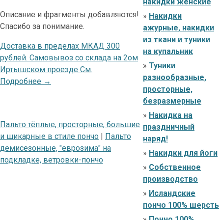
накидки женские
Описание и фрагменты добавляются!
»
Накидки
Спасибо за понимание.
ажурные, накидки
из ткани и туники
Доставка в пределах МКАД 300
на купальник
рублей. Самовывоз со склада на 2ом
»
Туники
Иртышском проезде См.
разнообразные,
Подробнее →
просторные,
безразмерные
»
Накидка на
Пальто тёплые, просторные, большие
праздничный
и шикарные в стиле пончо
|
Пальто
наряд!
демисезонные, "еврозима" на
»
Накидки для йоги
подкладке, ветровки-пончо
»
Собственное
производство
»
Исландские
пончо 100% шерсть
»
Пончо 100%