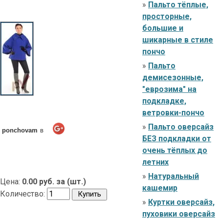
»
Пальто тёплые,
просторные,
большие и
шикарные в стиле
пончо
»
Пальто
демисезонные,
"еврозима" на
подкладке,
ветровки-пончо
»
Пальто оверсайз
ponchovam
в
БЕЗ подкладки от
очень тёплых до
летних
»
Натуральный
Цена:
0.00 руб. за (шт.)
кашемир
Количество:
»
Куртки оверсайз,
пуховики оверсайз