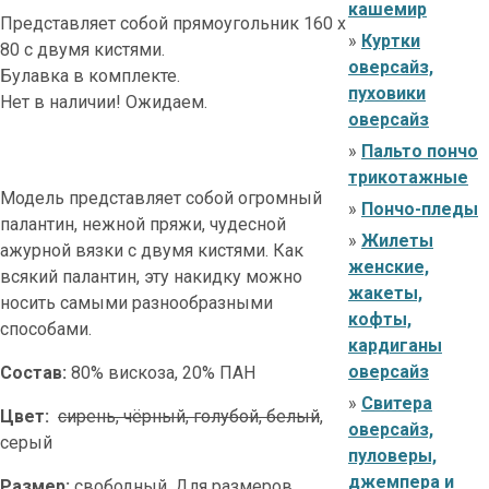
кашемир
Представляет собой прямоугольник 160 х
»
Куртки
80 с двумя кистями.
оверсайз,
Булавка в комплекте.
пуховики
Нет в наличии! Ожидаем.
оверсайз
»
Пальто пончо
трикотажные
Модель представляет собой огромный
»
Пончо-пледы
палантин, нежной пряжи, чудесной
»
Жилеты
ажурной вязки с двумя кистями. Как
женские,
всякий палантин, эту накидку можно
жакеты,
носить самыми разнообразными
кофты,
способами.
кардиганы
оверсайз
Состав:
80% вискоза, 20% ПАН
»
Свитера
Цвет:
сирень, чёрный, голубой, белый
,
оверсайз,
серый
пуловеры,
джемпера и
Размер:
свободный. Для размеров