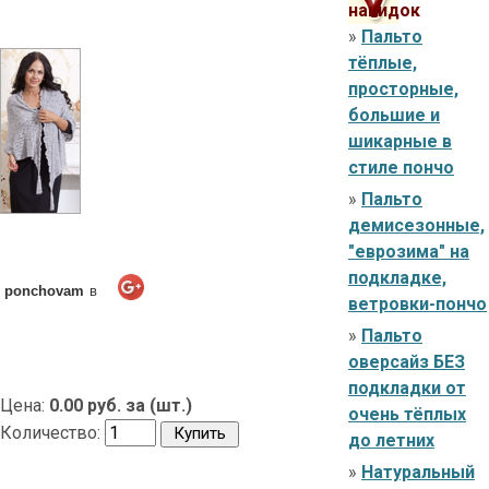
накидок
»
Пальто
тёплые,
просторные,
большие и
шикарные в
стиле пончо
»
Пальто
демисезонные,
"еврозима" на
подкладке,
ponchovam
в
ветровки-пончо
»
Пальто
оверсайз БЕЗ
подкладки от
Цена:
0.00 руб. за (шт.)
очень тёплых
Количество:
до летних
»
Натуральный