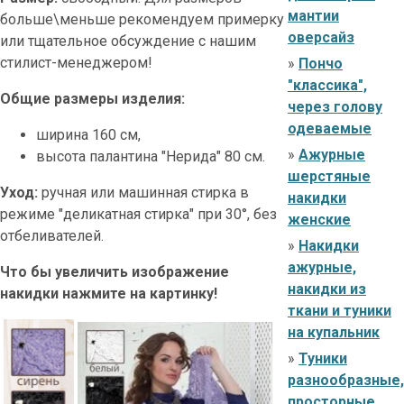
мантии
больше\меньше рекомендуем примерку
оверсайз
или тщательное обсуждение с нашим
стилист-менеджером!
»
Пончо
"классика",
Общие размеры изделия:
через голову
одеваемые
ширина 160 см,
»
Ажурные
высота палантина "Нерида" 80 см.
шерстяные
Уход:
ручная или машинная стирка в
накидки
режиме "деликатная стирка" при 30°, без
женские
отбеливателей.
»
Накидки
ажурные,
Что бы увеличить изображение
накидки из
накидки нажмите на картинку!
ткани и туники
на купальник
»
Туники
разнообразные,
просторные,