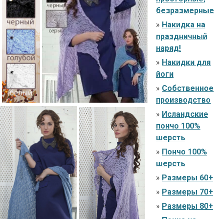
безразмерные
»
Накидка на
праздничный
наряд!
»
Накидки для
йоги
»
Собственное
производство
»
Исландские
пончо 100%
шерсть
»
Пончо 100%
шерсть
»
Размеры 60+
»
Размеры 70+
»
Размеры 80+