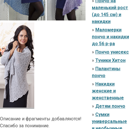
»
Пончо на
маленький рост
(до 145 см) и
накидки
»
Маломерки
пончо и накидки
до 56 р-ра
»
Пончо унисекс
»
Туники Хитон
»
Палантины
пончо
»
Накидки
женские и
женственные
»
Детям пончо
»
Сумки
Описание и фрагменты добавляются!
универсальные
Спасибо за понимание.
и необычные