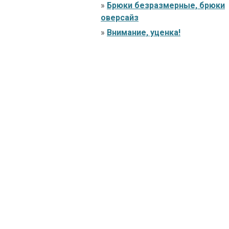
»
Брюки безразмерные, брюки
оверсайз
»
Внимание, уценка!