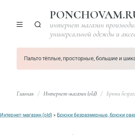
PONCHOVAM.R
интернет магазин производ
универсальной одежды и аксе
Пальто тёплые, просторные, большие и шик
Главная
/
Интернет-магазин (old)
/
  Брюки безраз
Интернет-магазин (old)
»
Брюки безразмерные, брюки ове