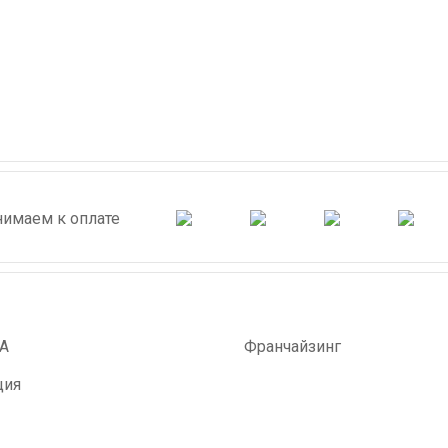
имаем к оплате
А
Франчайзинг
ция