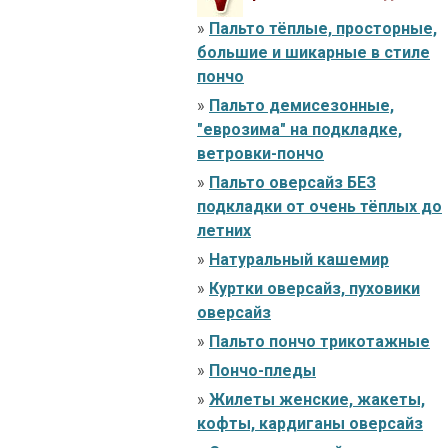
»
Пальто тёплые, просторные,
большие и шикарные в стиле
пончо
»
Пальто демисезонные,
"еврозима" на подкладке,
ветровки-пончо
»
Пальто оверсайз БЕЗ
подкладки от очень тёплых до
летних
»
Натуральный кашемир
»
Куртки оверсайз, пуховики
оверсайз
»
Пальто пончо трикотажные
»
Пончо-пледы
»
Жилеты женские, жакеты,
кофты, кардиганы оверсайз