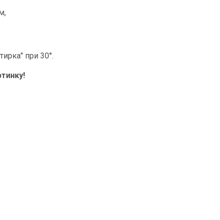
м,
ирка" при 30°.
тинку!