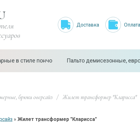
U
ителя
Доставка
Оплат
ссуаров
арные в стиле пончо
Пальто демисезонные, евро
мерные, брюки оверсайз  
/
  Жилет трансформер "Кларисса"
рсайз
»
Жилет трансформер "Кларисса"