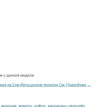
м о данной модели.
лада на 2ом Иртышском проезде См. Подробнее →
женские, жакеты, кофты, кардиганы оверсайз