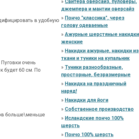
»
Свитера оверсайз, пуловеры,
джемпера и мантии оверсайз
»
Пончо "классика", через
одифицировать в удобную
голову одеваемые
»
Ажурные шерстяные накидки
женские
»
Накидки ажурные, накидки из
ткани и туники на купальник
. Пуговки очень
»
Туники разнообразные,
к будет 60 см. По
просторные, безразмерные
»
Накидка на праздничный
наряд!
»
Накидки для йоги
»
Собственное производство
еров больше\меньше
»
Исландские пончо 100%
шерсть
»
Пончо 100% шерсть