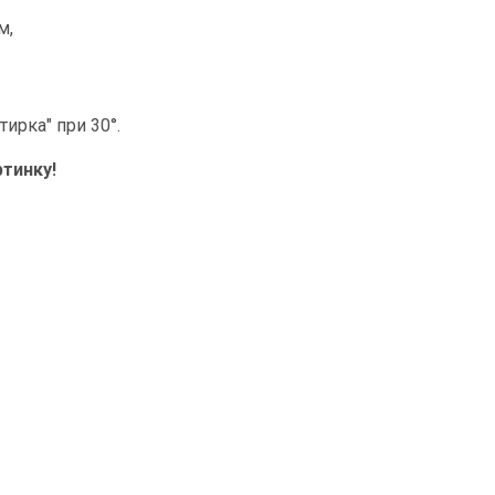
м,
ирка" при 30°.
тинку!