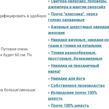
»
Свитера оверсайз, пуловеры,
джемпера и мантии оверсайз
»
Пончо "классика", через
одифицировать в удобную
голову одеваемые
»
Ажурные шерстяные накидки
женские
»
Накидки ажурные, накидки из
ткани и туники на купальник
. Пуговки очень
»
Туники разнообразные,
к будет 60 см. По
просторные, безразмерные
»
Накидка на праздничный
наряд!
»
Накидки для йоги
»
Собственное производство
еров больше\меньше
»
Исландские пончо 100%
шерсть
»
Пончо 100% шерсть