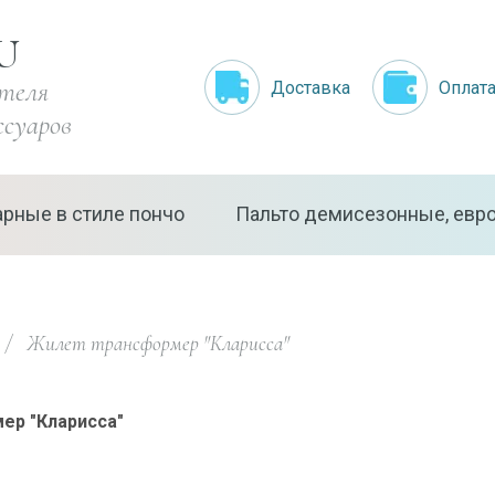
U
ителя
Доставка
Оплат
ссуаров
арные в стиле пончо
Пальто демисезонные, евро
/
  Жилет трансформер "Кларисса"
ер "Кларисса"