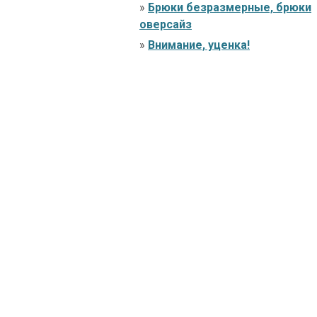
»
Брюки безразмерные, брюки
оверсайз
»
Внимание, уценка!