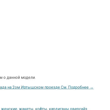
м о данной модели.
лада на 2ом Иртышском проезде См. Подробнее →
женские, жакеты, кофты, кардиганы оверсайз