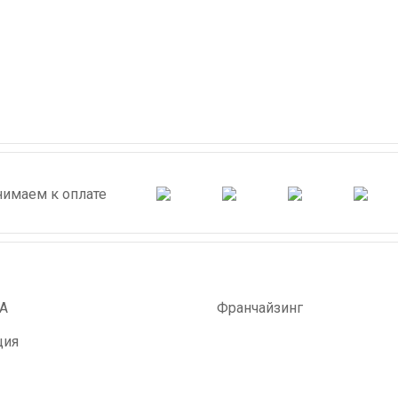
имаем к оплате
А
Франчайзинг
ция