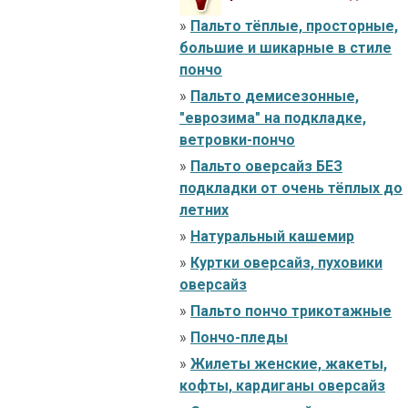
»
Пальто тёплые, просторные,
большие и шикарные в стиле
пончо
»
Пальто демисезонные,
"еврозима" на подкладке,
ветровки-пончо
»
Пальто оверсайз БЕЗ
подкладки от очень тёплых до
летних
»
Натуральный кашемир
»
Куртки оверсайз, пуховики
оверсайз
»
Пальто пончо трикотажные
»
Пончо-пледы
»
Жилеты женские, жакеты,
кофты, кардиганы оверсайз