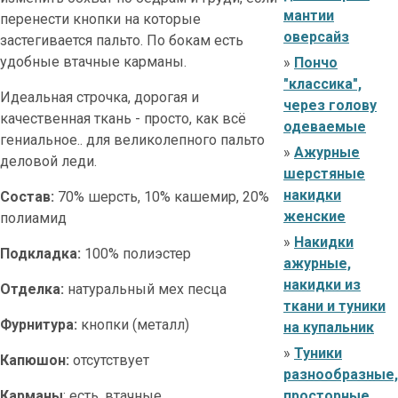
мантии
перенести кнопки на которые
оверсайз
застегивается пальто. По бокам есть
удобные втачные карманы.
»
Пончо
"классика",
Идеальная строчка, дорогая и
через голову
качественная ткань - просто, как всё
одеваемые
гениальное.. для великолепного пальто
»
Ажурные
деловой леди.
шерстяные
накидки
Состав:
70% шерсть, 10% кашемир, 20%
женские
полиамид
»
Накидки
Подкладка:
100% полиэстер
ажурные,
накидки из
Отделка:
натуральный мех песца
ткани и туники
Фурнитура:
кнопки (металл)
на купальник
»
Туники
Капюшон:
отсутствует
разнообразные,
Карманы
: есть, втачные
просторные,