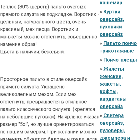
кашемир
Теплое (80% шерсть) пальто oversize
»
Куртки
прямого силуэта на подкладке. Воротник -
оверсайз,
цельный, натурального цвета, очень
пуховики
красивый, мех песца. Воротник и
оверсайз
манжеты можно отстегнуть, совершенно
»
Пальто пончо
изменив образ!
трикотажные
Цвета в наличии: бежевый.
»
Пончо-пледы
»
Жилеты
женские,
Просторное пальто в стиле оверсайз
жакеты,
прямого силуэта. Украшено
кофты,
великолепным мехом. Если мех
кардиганы
отстегнуть, превращается в стильное
оверсайз
пальто классического силуэта (крепятся
»
Свитера
на небольшие пуговки). На ярлыке указан
оверсайз,
размер "5xl", но лучше ориентироваться
пуловеры,
по нашим замерам. При желании можно
джемпера и
изменить обхват по бедрам и груди, если