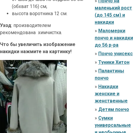
»
Пончо на
(обхват 116) см,
маленький рост
высота воротника 12 см.
(до 145 см) и
накидки
Уход
: производителем
»
Маломерки
рекомендована химчистка.
пончо и накидки
Что бы увеличить изображение
до 56 р-ра
накидки нажмите на картинку!
»
Пончо унисекс
»
Туники Хитон
»
Палантины
пончо
»
Накидки
женские и
женственные
»
Детям пончо
»
Сумки
универсальные
и необычные