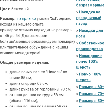
безразмерные
Цвет
: бежевый
»
Накидка на
праздничный
Размер:
на ярлыке
указан "5xl", однако
наряд!
исходя из нашего опыта
примерок отлично подходит на размеры
»
Накидки для
от 46 до 54. Для размеров
йоги
больше\меньше рекомендуем примерку
»
Собственное
или тщательное обсуждение с нашим
производство
стилист-менеджером!
»
Исландские
пончо 100%
Общие размеры изделия:
шерсть
длина пончо-пальто "Николь" по
»
Пончо 100%
спине 85 см,
шерсть
длина спереди 69 см,
»
Размеры 60+
длина рукава от горловины 70 см,
»
Размеры 70+
от шва до шва по груди 58 см
(обхват 116 см),
»
Размеры 80+
от шва до шва по бедрам 58 см