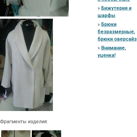
»
Бижутерия и
шарфы
»
Брюки
безразмерные,
брюки оверсайз
»
Внимание,
уценка!
Фрагменты изделия: